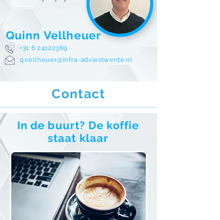
Quinn Vellheuer
+31 6 24122369
q.vellheuer@infra-adviestwente.nl
Contact
In de buurt? De koffie
staat klaar