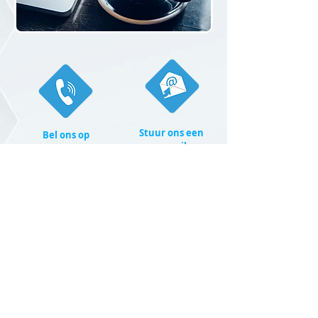
Stuur ons een
Bel ons op
e-mail
(0546) 706 169
Twentepoort west 14G
7609 RD Almelo
Download de app