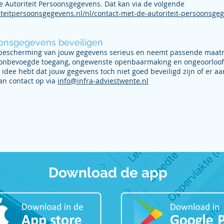
e Autoriteit Persoonsgegevens. Dat kan via de volgende
riteitpersoonsgegevens.nl/nl/contact-met-de-autoriteit-persoonsge
oonsgegevens beveiligen
bescherming van jouw gegevens serieus en neemt passende maat
s, onbevoegde toegang, ongewenste openbaarmaking en ongeoorloof
et idee hebt dat jouw gegevens toch niet goed beveiligd zijn of er a
an contact op via
info@infra-adviestwente.nl
Download de app