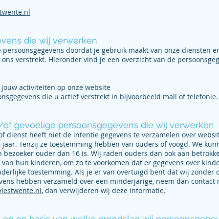
twente.nl
vens die wij verwerken
e persoonsgegevens doordat je gebruik maakt van onze diensten e
 ons verstrekt. Hieronder vind je een overzicht van de persoonsgeg
jouw activiteiten op onze website
sgegevens die u actief verstrekt in bijvoorbeeld mail of telefonie.
/of gevoelige persoonsgegevens die wij verwerken
f dienst heeft niet de intentie gegevens te verzamelen over websi
6 jaar. Tenzij ze toestemming hebben van ouders of voogd. We kun
n bezoeker ouder dan 16 is. Wij raden ouders dan ook aan betrokken
en van hun kinderen, om zo te voorkomen dat er gegevens over kin
erlijke toestemming. Als je er van overtuigd bent dat wij zonder
evens hebben verzameld over een minderjarige, neem dan contact 
viestwente.nl
, dan verwijderen wij deze informatie.
 en op basis van welke grondslag wij persoonsgege