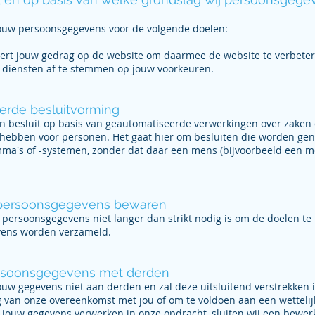
jouw persoonsgegevens voor de volgende doelen:
ert jouw gedrag op de website om daarmee de website te verbete
 diensten af te stemmen op jouw voorkeuren.
erde besluitvorming
 besluit op basis van geautomatiseerde verwerkingen over zaken d
hebben voor personen. Het gaat hier om besluiten die worden g
a's of -systemen, zonder dat daar een mens (bijvoorbeeld een 
.
persoonsgegevens bewaren
 persoonsgegevens niet langer dan strikt nodig is om de doelen te 
vens worden verzameld.
rsoonsgegevens met derden
ouw gegevens niet aan derden en zal deze uitsluitend verstrekken i
g van onze overeenkomst met jou of om te voldoen aan een wettelijk
e jouw gegevens verwerken in onze opdracht, sluiten wij een bewe