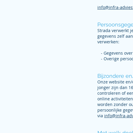
info@infra-advies
Persoonsgege
Strada verwerkt j
gegevens zelf aan
verwerken:
- Gegevens over 
- Overige persoon
Bijzondere en
Onze website en/o
jonger zijn dan 1
controleren of ee
online activiteit
worden zonder oud
persoonlijke geg
via
info@infra-ad
Met welk doel