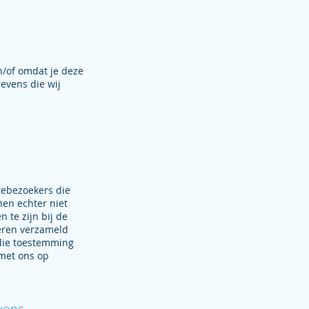
n/of omdat je deze
evens die wij
tebezoekers die
nen echter niet
 te zijn bij de
deren verzameld
 die toestemming
met ons op
vens