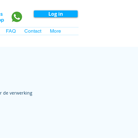
Log in
ns
pp
FAQ
Contact
More
or de verwerking